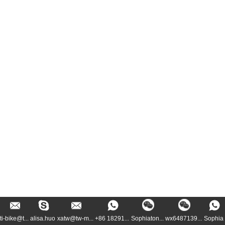
ti-bike@t...
alisa.huo
xatw@tw-m...
+86 18291...
Sophiaton...
wx6487139...
Sophia